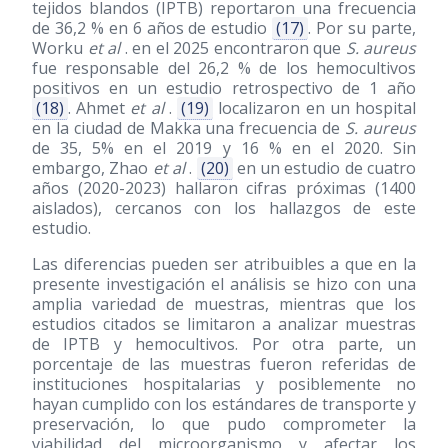
tejidos blandos (IPTB) reportaron una frecuencia
de 36,2 % en 6 años de estudio
(17)
. Por su parte,
Worku
et al
. en el 2025 encontraron que
S. aureus
fue responsable del 26,2 % de los hemocultivos
positivos en un estudio retrospectivo de 1 año
(18)
. Ahmet
et al
.
(19)
localizaron en un hospital
en la ciudad de Makka una frecuencia de
S. aureus
de 35, 5% en el 2019 y 16 % en el 2020. Sin
embargo, Zhao
et al
.
(20)
en un estudio de cuatro
años
(2020-2023)
hallaron cifras próximas (1400
aislados), cercanos con los hallazgos de este
estudio.
Las diferencias pueden ser atribuibles a que en la
presente investigación el análisis se hizo con una
amplia variedad de muestras, mientras que los
estudios citados se limitaron a analizar muestras
de IPTB y hemocultivos. Por otra parte, un
porcentaje de las muestras fueron referidas de
instituciones hospitalarias y posiblemente no
hayan cumplido con los estándares de transporte y
preservación, lo que pudo comprometer la
viabilidad del microorganismo y afectar los