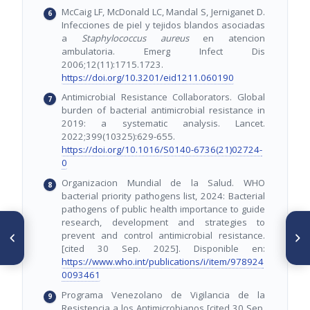
McCaig LF, McDonald LC, Mandal S, Jerniganet D.
Infecciones de piel y tejidos blandos asociadas
a
Staphylococcus aureus
en atencion
ambulatoria. Emerg Infect Dis
2006;12(11):1715.1723.
https://doi.org/10.3201/eid1211.060190
Antimicrobial Resistance Collaborators. Global
burden of bacterial antimicrobial resistance in
2019: a systematic analysis. Lancet.
2022;399(10325):629-655.
https://doi.org/10.1016/S0140-6736(21)02724-
0
Organizacion Mundial de la Salud. WHO
bacterial priority pathogens list, 2024: Bacterial
pathogens of public health importance to guide
research, development and strategies to
ARTÍCULO ANTERIOR
SIGUIENTE ARTÍCULO
prevent and control antimicrobial resistance.
Detección de genes de
Resazurina como indicador
[cited 30 Sep. 2025]. Disponible en:
carbapenemasas en aislados
colorimétrico en la
clínicos de Acinetobacter
susceptibilidad a biopelículas
https://www.who.int/publications/i/item/978924
baumannii
sésiles de Candida spp.,
0093461
aisladas de hemocultivos
frente a fluconazol
Programa Venezolano de Vigilancia de la
Resistencia a los Antimicrobianos [cited 30 Sep.