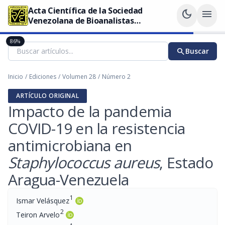
Acta Científica de la Sociedad
dark_mode
menu
Venezolana de Bioanalistas
Especialistas
86%
search
Buscar
Inicio
/
Ediciones
/
Volumen 28
/
Número 2
ARTÍCULO ORIGINAL
Impacto de la pandemia
COVID-19 en la resistencia
antimicrobiana en
Staphylococcus aureus
, Estado
Aragua-Venezuela
1
Ismar Velásquez
2
Teiron Arvelo