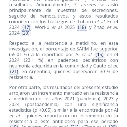
resultados. Adicionalmente,
S. aureus
se aisló
principalmente de muestras de secreciones,
seguido de hemocultivos, y estos resultados
coinciden con los hallazgos de Tubaro
et al.
En el
2024
(17)
, Worku
et al.
2025
(18)
y Zhao
et al.
2024
(20)
.
Respecto a la resistencia a meticilino, en esta
investigación, el porcentaje de SARM fue superior
(65,01 %) a lo reportado por Ai
et al.
(15)
en el
2024 (23,1 %) en pacientes pediátricos con
neumonía adquirida en la comunidad y Gauto
et al.
(21)
en Argentina, quienes observaron 30 % de
resistencia.
Por otra parte, los resultados del presente estudio
arrojaron un incremento marcado en la resistencia
a meticilino en los años 2021 (pandemia), 2023 y
2024 (postpandemia) con una significancia
estadística (
p
<0,05), similar a la encontrada por Ai
et al
. quienes reportaron un incremento en la
resistencia a este antibiótico para ese periodo
(15)
. Asimismo, Gauto
et al.
(21)
y Zhao
et al.
(20)