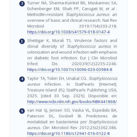
Turner NA, Sharma-Kuinkel BK, Maskarinec SA,
Eichenberger EM, Shah PP, Carugati M,
et al
.
Methicillin-resistant
Staphylococcus aureus:
an
overview of basic and clinical research. Nat Rev
Microbiol 2019;17(4):203-218.
https://doi.org/10.1038/s41579-018-0147-4
Shettigar K, Murali TS. Virulence factors and
clonal diversity of
Staphylococcus aureus
in
colonization and wound infection with emphasis
on diabetic foot infection. Eur J Clin Microbiol
Infect Dis 2020;39(12):2235-2246.
https://doi.org/10.1007/s10096-020-03984-8
Taylor TA, Tobin EH, Unakal CG.
Staphylococcus
aureus
Infection. In StatPearls [Internet].
Treasure Island (FL): StatPearls Publishing; USA,
2025. [cited 30 Sep. 2025]. Disponible en:
http://www.ncbi.nlm.nih.gov/books/NBK441868/
van Hal SJ, Jensen SO, Vaska VL, Espedido BA,
Paterson DL, Gosbell IB. Predictores de
mortalidad en bacteriemia por
Staphylococcus
aureus.
Clin Microbiol Rev 2012;25(2):362.386.
https://doi.org/10.1186/s12941-016-0122-8