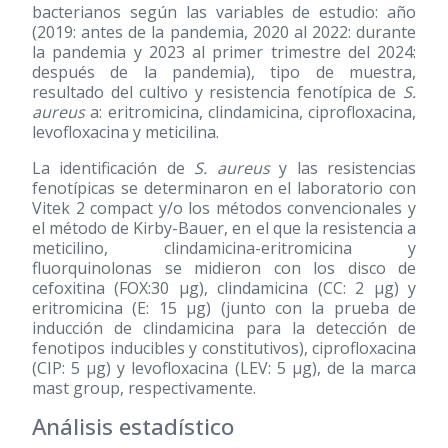
bacterianos según las variables de estudio: año
(2019: antes de la pandemia, 2020 al 2022: durante
la pandemia y 2023 al primer trimestre del 2024:
después de la pandemia), tipo de muestra,
resultado del cultivo y resistencia fenotípica de
S.
aureus
a: eritromicina, clindamicina, ciprofloxacina,
levofloxacina y meticilina.
La identificación de
S. aureus
y las resistencias
fenotípicas se determinaron en el laboratorio con
Vitek 2 compact y/o los métodos convencionales y
el método de Kirby-Bauer, en el que la resistencia a
meticilino, clindamicina-eritromicina y
fluorquinolonas se midieron con los disco de
cefoxitina (FOX:30 μg), clindamicina (CC: 2 μg) y
eritromicina (E: 15 μg) (junto con la prueba de
inducción de clindamicina para la detección de
fenotipos inducibles y constitutivos), ciprofloxacina
(CIP: 5 μg) y levofloxacina (LEV: 5 μg), de la marca
mast group, respectivamente.
Análisis estadístico