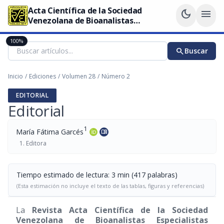
Acta Científica de la Sociedad
dark_mode
menu
Venezolana de Bioanalistas
Especialistas
100%
search
Buscar
Inicio
/
Ediciones
/
Volumen 28
/
Número 2
EDITORIAL
Editorial
1
María Fátima Garcés
menu_book
Editora
Tiempo estimado de lectura: 3 min (417 palabras)
(Esta estimación no incluye el texto de las tablas, figuras y referencias)
La
Revista Acta Científica de la Sociedad
Venezolana de Bioanalistas Especialistas