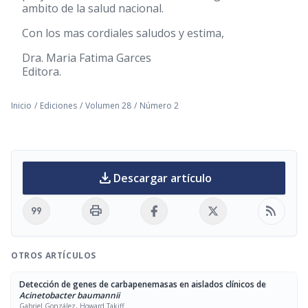
ambito de la salud nacional.
Con los mas cordiales saludos y estima,
Dra. Maria Fatima Garces
Editora.
Inicio
/
Ediciones
/
Volumen 28
/
Número 2
download
Descargar artículo
format_quote
print
rss_feed
OTROS ARTÍCULOS
Detección de genes de carbapenemasas en aislados clínicos de
Acinetobacter baumannii
Gabriel González, Howard Takiff