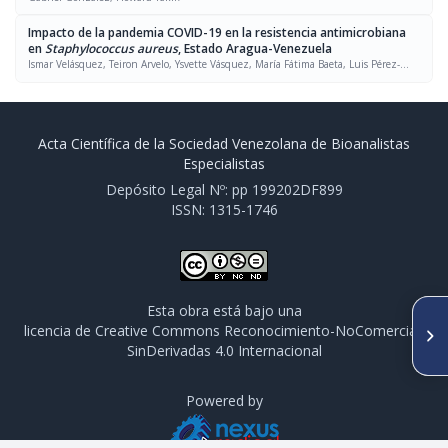
Impacto de la pandemia COVID-19 en la resistencia antimicrobiana
en
Staphylococcus aureus
, Estado Aragua-Venezuela
Ismar Velásquez, Teiron Arvelo, Ysvette Vásquez, María Fátima Baeta, Luis Pérez-
Ybarra, María Victoria Méndez
Acta Científica de la Sociedad Venezolana de Bioanalistas
Especialistas
Depósito Legal Nº: pp 199202DF899
ISSN: 1315-1746
Esta obra está bajo una
SIGUIENTE ARTÍCULO
licencia de Creative Commons Reconocimiento-NoComercial-
Detección de genes de
SinDerivadas 4.0 Internacional
carbapenemasas en aislados
clínicos de Acinetobacter
baumannii
Powered by