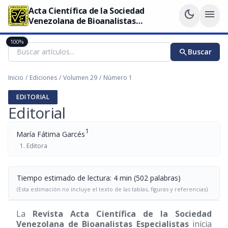
Acta Científica de la Sociedad
dark_mode
menu
Venezolana de Bioanalistas
Especialistas
100%
search
Buscar
Inicio
/
Ediciones
/
Volumen 29
/
Número 1
EDITORIAL
Editorial
1
María Fátima Garcés
Editora
Tiempo estimado de lectura: 4 min (502 palabras)
(Esta estimación no incluye el texto de las tablas, figuras y referencias)
La
Revista Acta Científica de la Sociedad
Venezolana de Bioanalistas Especialistas
inicia