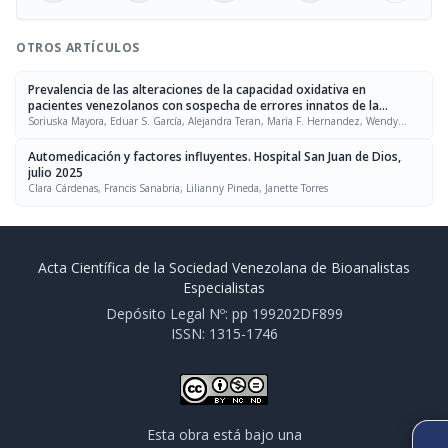
OTROS ARTÍCULOS
Prevalencia de las alteraciones de la capacidad oxidativa en
pacientes venezolanos con sospecha de errores innatos de la
inmunidad
Soriuska Mayora, Eduar S. García, Alejandra Teran, Maria F. Hernandez, Wendy
Martínez, Inirida Belisario, Daniela Morao, Joselit Torres, Reinaldo Reyna, Francis
Crespo, Alexis García, Mercedes Zabaleta
Automedicación y factores influyentes. Hospital San Juan de Dios,
julio 2025
Clara Cárdenas, Francis Sanabria, Lilianny Pineda, Janette Torres
Acta Científica de la Sociedad Venezolana de Bioanalistas
Especialistas
Depósito Legal Nº: pp 199202DF899
ISSN: 1315-1746
Esta obra está bajo una
SIGUIENTE ARTÍCULO