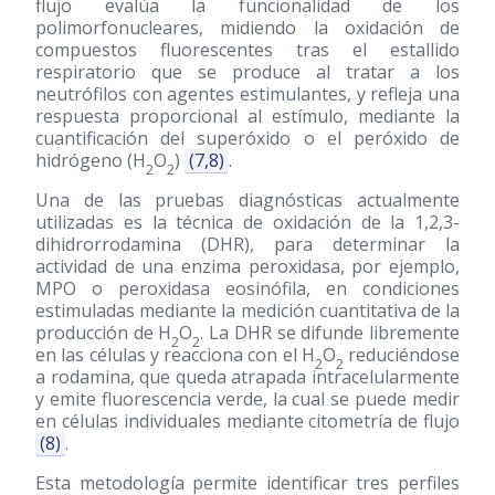
flujo evalúa la funcionalidad de los
polimorfonucleares, midiendo la oxidación de
compuestos fluorescentes tras el estallido
respiratorio que se produce al tratar a los
neutrófilos con agentes estimulantes, y refleja una
respuesta proporcional al estímulo, mediante la
cuantificación del superóxido o el peróxido de
hidrógeno (H
O
)
(7,8)
.
2
2
Una de las pruebas diagnósticas actualmente
utilizadas es la técnica de oxidación de la 1,2,3-
dihidrorrodamina (DHR), para determinar la
actividad de una enzima peroxidasa, por ejemplo,
MPO o peroxidasa eosinófila, en condiciones
estimuladas mediante la medición cuantitativa de la
producción de H
O
. La DHR se difunde libremente
2
2
en las células y reacciona con el H
O
reduciéndose
2
2
a rodamina, que queda atrapada intracelularmente
y emite fluorescencia verde, la cual se puede medir
en células individuales mediante citometría de flujo
(8)
.
Esta metodología permite identificar tres perfiles