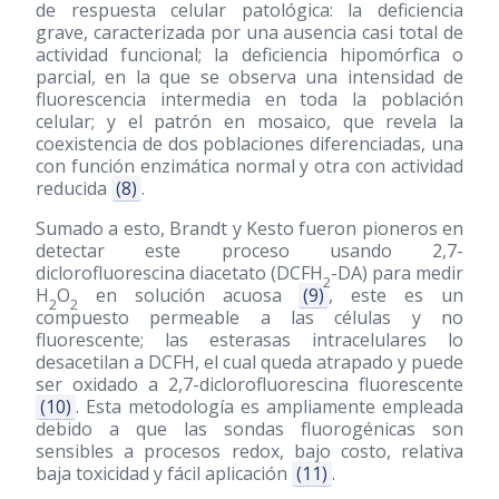
de respuesta celular patológica: la deficiencia
grave, caracterizada por una ausencia casi total de
actividad funcional; la deficiencia hipomórfica o
parcial, en la que se observa una intensidad de
fluorescencia intermedia en toda la población
celular; y el patrón en mosaico, que revela la
coexistencia de dos poblaciones diferenciadas, una
con función enzimática normal y otra con actividad
reducida
(8)
.
Sumado a esto, Brandt y Kesto fueron pioneros en
detectar este proceso usando 2,7-
diclorofluorescina diacetato (DCFH
-DA) para medir
2
H
O
en solución acuosa
(9)
, este es un
2
2
compuesto permeable a las células y no
fluorescente; las esterasas intracelulares lo
desacetilan a DCFH, el cual queda atrapado y puede
ser oxidado a 2,7-diclorofluorescina fluorescente
(10)
. Esta metodología es ampliamente empleada
debido a que las sondas fluorogénicas son
sensibles a procesos redox, bajo costo, relativa
baja toxicidad y fácil aplicación
(11)
.