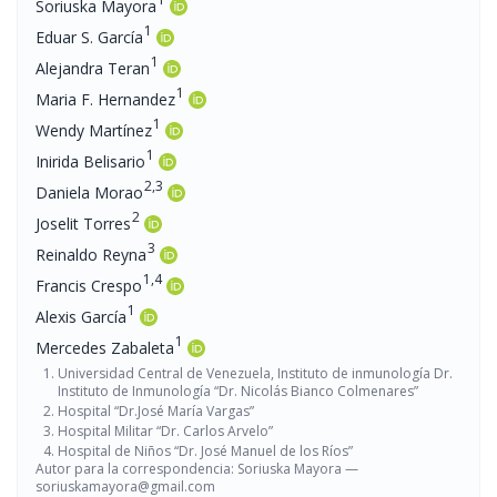
Soriuska Mayora
1
Eduar S. García
1
Alejandra Teran
1
Maria F. Hernandez
1
Wendy Martínez
1
Inirida Belisario
2,3
Daniela Morao
2
Joselit Torres
3
Reinaldo Reyna
1,4
Francis Crespo
1
Alexis García
1
Mercedes Zabaleta
Universidad Central de Venezuela, Instituto de inmunología Dr.
Instituto de Inmunología “Dr. Nicolás Bianco Colmenares”
Hospital “Dr.José María Vargas”
Hospital Militar “Dr. Carlos Arvelo”
Hospital de Niños “Dr. José Manuel de los Ríos”
Autor para la correspondencia: Soriuska Mayora —
soriuskamayora@gmail.com