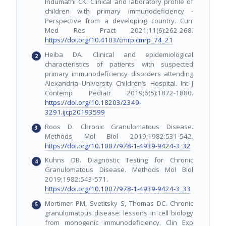
Indumathi CK. Clinical and laboratory profile of
children with primary immunodeficiency -
Perspective from a developing country. Curr
Med Res Pract 2021;11(6):262-268.
https://doi.org/10.4103/cmrp.cmrp_74_21
Heiba DA. Clinical and epidemiological
characteristics of patients with suspected
primary immunodeficiency disorders attending
Alexandria University Children’s Hospital. Int J
Contemp Pediatr 2019;6(5):1872-1880.
https://doi.org/10.18203/2349-
3291.ijcp20193599
Roos D. Chronic Granulomatous Disease.
Methods Mol Biol 2019;1982:531-542.
https://doi.org/10.1007/978-1-4939-9424-3_32
Kuhns DB. Diagnostic Testing for Chronic
Granulomatous Disease. Methods Mol Biol
2019;1982:543-571.
https://doi.org/10.1007/978-1-4939-9424-3_33
Mortimer PM, Svetitsky S, Thomas DC. Chronic
granulomatous disease: lessons in cell biology
from monogenic immunodeficiency. Clin Exp