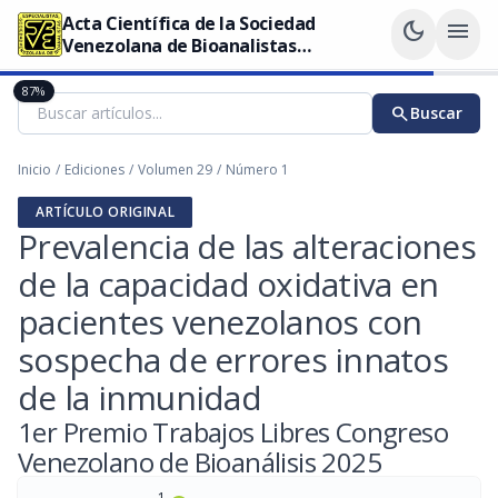
Acta Científica de la Sociedad
dark_mode
menu
Venezolana de Bioanalistas
Especialistas
87%
search
Buscar
Inicio
/
Ediciones
/
Volumen 29
/
Número 1
ARTÍCULO ORIGINAL
Prevalencia de las alteraciones
de la capacidad oxidativa en
pacientes venezolanos con
sospecha de errores innatos
de la inmunidad
1er Premio Trabajos Libres Congreso
Venezolano de Bioanálisis 2025
1