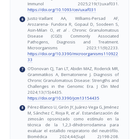
Immunol 2025;219(1):uxaf031.
https://doi.org/10.1093/cei/uxaf031
Justiz-Vaillant AA, Williams-Persad AF,
Arozarena- Fundora R, Gopaul D, Soodeen S,
Asin-Milan O,
et al
. Chronic Granulomatous
Disease (CGD): Commonly Associated
Pathogens, Diagnosis and Treatment.
Microorganisms 2023;11(9):2233.
https://doi.org/10.3390/microorganisms110922
33
O’Donovan CJ, Tan LT, Abidin MAZ, Roderick MR,
Grammatikos A, Bernatoniene J. Diagnosis of
Chronic Granulomatous Disease: Strengths and
Challenges in the Genomic Era. J Clin Med
2024;13(15):4435.
https://doi.org/10.3390/jcm13154435
Pérez-Blanco U, Girón JY, Juárez-Vega G, Jiménez
M, Sánchez C, Rioja R,
et al
. Estandarización de
zimosán opsonizado como estímulo en la
técnica de la 1,2,3-dihidrorrodamina para
evaluar el estallido respiratorio del neutrófilo.
Biomédica 2024;44(Supl 2):198-208.