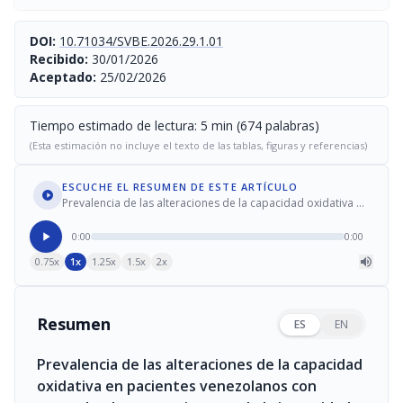
DOI:
10.71034/SVBE.2026.29.1.01
Recibido:
30/01/2026
Aceptado:
25/02/2026
Tiempo estimado de lectura: 5 min (674 palabras)
(Esta estimación no incluye el texto de las tablas, figuras y referencias)
ESCUCHE EL RESUMEN DE ESTE ARTÍCULO
Prevalencia de las alteraciones de la capacidad oxidativa en
pacientes venezolanos con sospecha de errores innatos de
la inmunidad
0:00
0:00
0.75x
1x
1.25x
1.5x
2x
Resumen
ES
EN
Prevalencia de las alteraciones de la capacidad
oxidativa en pacientes venezolanos con