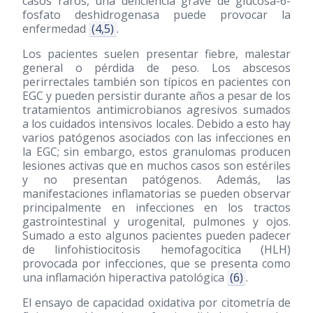
casos raros, una deficiencia grave de glucosa-6-
fosfato deshidrogenasa puede provocar la
enfermedad
(4,5)
.
Los pacientes suelen presentar fiebre, malestar
general o pérdida de peso. Los abscesos
perirrectales también son típicos en pacientes con
EGC y pueden persistir durante años a pesar de los
tratamientos antimicrobianos agresivos sumados
a los cuidados intensivos locales. Debido a esto hay
varios patógenos asociados con las infecciones en
la EGC; sin embargo, estos granulomas producen
lesiones activas que en muchos casos son estériles
y no presentan patógenos. Además, las
manifestaciones inflamatorias se pueden observar
principalmente en infecciones en los tractos
gastrointestinal y urogenital, pulmones y ojos.
Sumado a esto algunos pacientes pueden padecer
de linfohistiocitosis hemofagocítica (HLH)
provocada por infecciones, que se presenta como
una inflamación hiperactiva patológica
(6)
.
El ensayo de capacidad oxidativa por citometría de