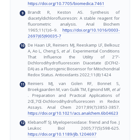
https://doi.org/10.7705/biomedica.7461
Brandt R, Keston AS. Synthesis of
diacetyldichlorofluorescin: A stable reagent for
fluorometric analysis. Anal Biochem
1965;11(1):6–9.
https://doi.org/10.1016/0003-
2697(65)90035-7
De Haan LR, Reiniers MJ, Reeskamp LF, Belkouz
A, Ao L, Cheng S,
et al
. Experimental Conditions
That Influence the Utility of 2’7’-
Dichlorodihydrofluorescein Diacetate (DCFH2-
DA) as a Fluorogenic Biosensor for Mitochondrial
Redox Status. Antioxidants 2022;11(8):1424
Reiniers MJ, van Golen RF, Bonnet S,
Broekgaarden M, van Gulik TM, Egmond MR,
et al
. Preparation and Practical Applications of
2Œ,7Œ-Dichlorodihydrofluorescein in Redox
Assays. Anal Chem 2017;89(7):3853-3857.
https://doi.org/10.1021/acs.analchem.6b04623
Klebanoff SJ. Myeloperoxidase: friend and foe. J
Leukoc Biol 2005;77(5):598-625.
https://doi.org/10.1189/jlb.1204697