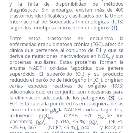
y la falta de disponibilidad de métodos
diagnósticos. Sin embargo, existen más de 400
trastornos identificables y clasificados por la Unión
Internacional de Sociedades Inmunológicas (IUIS)
según los fenotipos clínicos e inmunológicos
(1)
.
Entre estos trastornos se encuentra la
enfermedad granulomatosa crónica (EGC), afección
clínica que pertenece al conjunto de EII y que se
deriva de mutaciones inactivadoras en NOX
y sus
2
proteínas auxiliares. Estas proteínas forman la
enzima NADPH oxidasa fagocítica que genera
superóxido. El superóxido (O
) y su producto
2
reducido el peróxido de hidrógeno (H
O
), originan
2
2
varias especies reactivas de oxígeno (ROS)
adicionales que, en conjunto, son necesarias para
la eliminación adecuada de los patógenos
(3)
. La
EGC está causada por defectos en cualquiera de las
cinco subunidades de la NADPH oxidasa fagocítica,
phox
incluyendo gp91
(CYBB, ~70 % de los
phox
phox
pacientes), p22
(CYBA, <5 %), p47
(NCF1,
phox
phox
~25 %), p67
(NCF2, <5 %)], p40
y Rac2; en