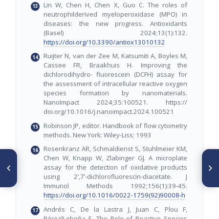
Lin W, Chen H, Chen X, Guo C. The roles of
neutrophilderived myeloperoxidase (MPO) in
diseases: the new progress. Antioxidants
(Basel) 2024;13(1):132.
https://doi.org/10.3390/antiox13010132
Ruijter N, van der Zee M, Katsumiti A, Boyles M,
Cassee FR, Braakhuis H. Improving the
dichlorodihydro- fluorescein (DCFH) assay for
the assessment of intracellular reactive oxygen
species formation by nanomaterials.
NanoImpact 2024;35:100521. https://
doi.org/10.1016/j.nanoimpact.2024.100521
Robinson JP, editor. Handbook of flow cytometry
methods. New York: Wiley-Liss; 1993
Rosenkranz AR, Schmaldienst S, Stuhlmeier KM,
Chen W, Knapp W, Zlabinger GJ. A microplate
SIGUIENTE ARTÍCULO
ARTÍCULO ANTERIOR
assay for the detection of oxidative products
Automedicación y factores
Editorial
influyentes. Hospital San Juan
using 2’,7’-dichlorofluorescin-diacetate. J
de Dios, julio 2025
Immunol Methods 1992;156(1):39-45.
https://doi.org/10.1016/0022-1759(92)90008-h
Andrés C, De la Lastra J, Juan C, Plou F,
Pérez]Lebeña E. The Role of Reactive Species