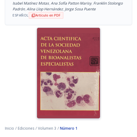
Isabel Matínez Motas
,
Ana Sofía Patton Marisy
,
Franklin Stolongo
Padrón
,
Alina Llop Hernández
,
Jorge Sosa Puente
ESPAÑOL
Artículo en PDF
picture_as_pdf
Inicio
/
Ediciones
/
Volumen 3
/
Número 1