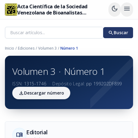
Acta Científica de la Sociedad
dark_mode
menu
Venezolana de Bioanalistas
Especialistas
search
Buscar
Inicio
/
Ediciones
/
Volumen 3
/
Número 1
Volumen 3
·
Número 1
ISSN:
1315-1746
·
Depósito Legal:
pp 199202DF899
download
Descargar número
Editorial
menu_book