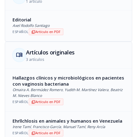
1 artículo
Editorial
Axel Rodolfo Santiago
ESPAÑOL
Artículo en PDF
picture_as_pdf
Artículos originales
menu_book
3 artículos
Hallazgos clínicos y microbiológicos en pacientes
con vaginosis bacteriana
Omaira A. Bermúdez Romero
,
Yudith M. Martínez Valera
,
Beatriz
M. Nieves Blanco
ESPAÑOL
Artículo en PDF
picture_as_pdf
Ehrllchlosis en animales y humanos en Venezuela
Irene Tamí
,
Francisco García
,
Manuel Tamí
,
Reny Arcía
ESPAÑOL
Artículo en PDF
picture_as_pdf