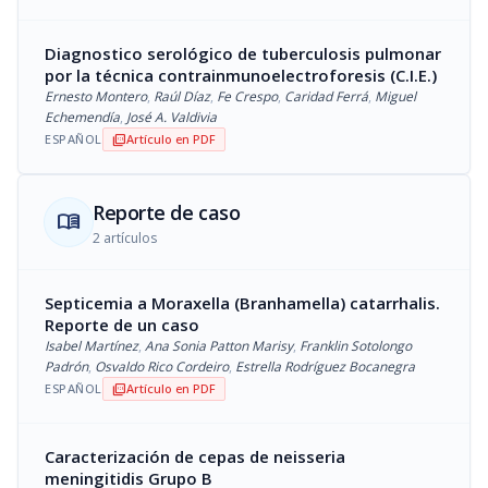
Diagnostico serológico de tuberculosis pulmonar
por la técnica contrainmunoelectroforesis (C.I.E.)
Ernesto Montero
,
Raúl Díaz
,
Fe Crespo
,
Caridad Ferrá
,
Miguel
Echemendía
,
José A. Valdivia
ESPAÑOL
Artículo en PDF
picture_as_pdf
Reporte de caso
menu_book
2 artículos
Septicemia a Moraxella (Branhamella) catarrhalis.
Reporte de un caso
Isabel Martínez
,
Ana Sonia Patton Marisy
,
Franklin Sotolongo
Padrón
,
Osvaldo Rico Cordeiro
,
Estrella Rodríguez Bocanegra
ESPAÑOL
Artículo en PDF
picture_as_pdf
Caracterización de cepas de neisseria
meningitidis Grupo B