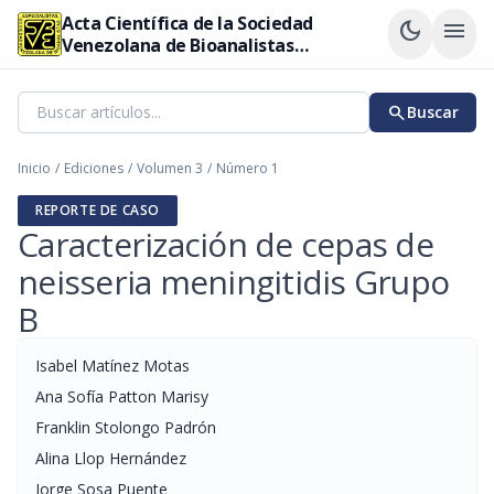
Acta Científica de la Sociedad
dark_mode
menu
Venezolana de Bioanalistas
Especialistas
search
Buscar
Inicio
/
Ediciones
/
Volumen 3
/
Número 1
REPORTE DE CASO
Caracterización de cepas de
neisseria meningitidis Grupo
B
Isabel Matínez Motas
Ana Sofía Patton Marisy
Franklin Stolongo Padrón
Alina Llop Hernández
Jorge Sosa Puente