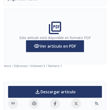
picture_as_pdf
Este artículo está disponible en formato PDF
visibility
Ver artículo en PDF
Inicio
/
Ediciones
/
Volumen 3
/
Número 1
download
Descargar artículo
format_quote
print
rss_feed