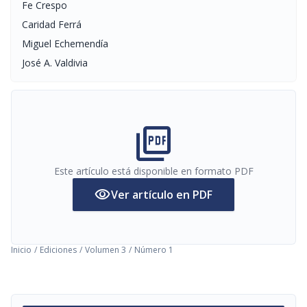
Fe Crespo
Caridad Ferrá
Miguel Echemendía
José A. Valdivia
picture_as_pdf
Este artículo está disponible en formato PDF
visibility
Ver artículo en PDF
Inicio
/
Ediciones
/
Volumen 3
/
Número 1