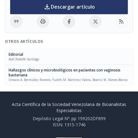
download
Descargar artículo
format_quote
print
rss_feed
OTROS ARTÍCULOS
Editorial
Axel Rodolfo Santiago
Hallazgos clínicos y microbiológicos en pacientes con vaginosis
bacteriana
Omaira A. Bermúdez Romero, Yudith M. Martínez Valera, Beatriz M. Nieves Blanco
Acta Científica de la Sociedad Venezolana de Bioanalistas
Especialistas
Depósito Legal Nº: pp 199202DF899
ISSN: 1315-1746