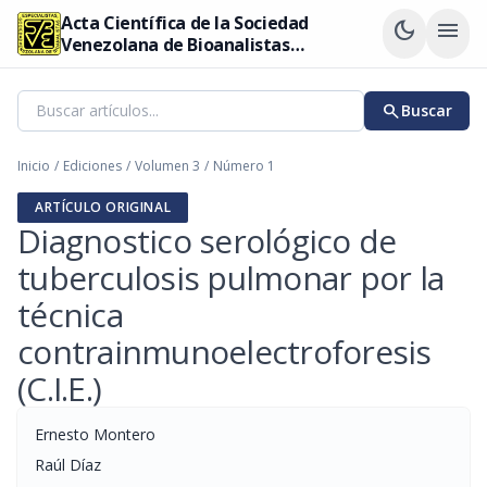
Acta Científica de la Sociedad
dark_mode
menu
Venezolana de Bioanalistas
Especialistas
search
Buscar
Inicio
/
Ediciones
/
Volumen 3
/
Número 1
ARTÍCULO ORIGINAL
Diagnostico serológico de
tuberculosis pulmonar por la
técnica
contrainmunoelectroforesis
(C.I.E.)
Ernesto Montero
Raúl Díaz