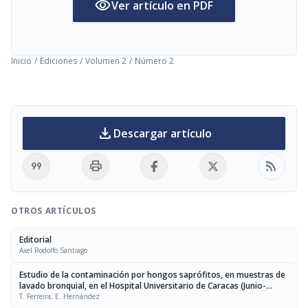
visibility
Ver artículo en PDF
Inicio
/
Ediciones
/
Volumen 2
/
Número 2
download
Descargar artículo
format_quote
print
rss_feed
OTROS ARTÍCULOS
Editorial
Axel Rodolfo Santiago
Estudio de la contaminación por hongos saprófitos, en muestras de
lavado bronquial, en el Hospital Universitario de Caracas (Junio-
Noviembre, 1992)
T. Ferreira, E. Hernández