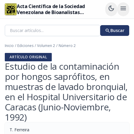
Acta Científica de la Sociedad
dark_mode
menu
Venezolana de Bioanalistas
Especialistas
search
Buscar
Inicio
/
Ediciones
/
Volumen 2
/
Número 2
ARTÍCULO ORIGINAL
Estudio de la contaminación
por hongos saprófitos, en
muestras de lavado bronquial,
en el Hospital Universitario de
Caracas (Junio-Noviembre,
1992)
T. Ferreira