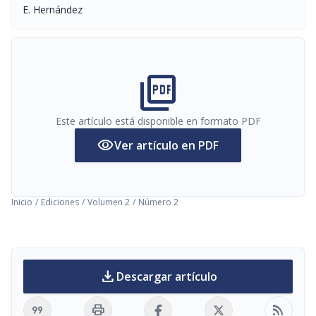
E. Hernández
picture_as_pdf
Este artículo está disponible en formato PDF
visibility
Ver artículo en PDF
Inicio
/
Ediciones
/
Volumen 2
/
Número 2
download
Descargar artículo
format_quote
print
rss_feed