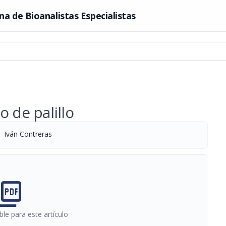
na de Bioanalistas Especialistas
 de palillo
Iván Contreras
cture_as_pdf
le para este artículo