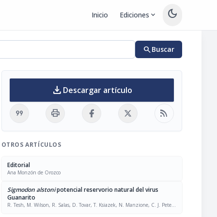
dark_mode
Inicio
Ediciones
expand_more
search
Buscar
download
Descargar artículo
format_quote
print
rss_feed
OTROS ARTÍCULOS
Editorial
Ana Monzón de Orozco
Sigmodon alstoni
potencial reservorio natural del virus
Guanarito
R. Tesh, M. Wilson, R. Salas, D. Tovar, T. Ksiazek, N. Manzione, C. J. Peter,
B. Ramos, M. E. Pacheco, C. Vásquez, J. Muñoz, E Miller