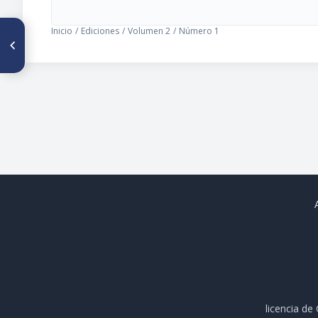
Inicio
/
Ediciones
/
Volumen 2
/
Número 1
ARTÍCULO ANTERIOR
Incidencia de Clamidias y
Micoplasmas en diversas
patologías del tracto genital
femenino
licencia d