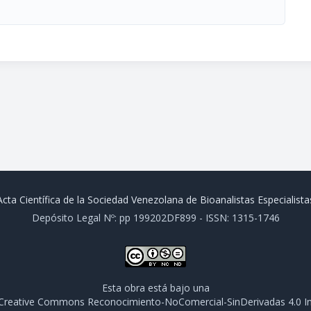
Acta Científica de la Sociedad Venezolana de Bioanalistas Especialista
Depósito Legal Nº: pp 199202DF899 - ISSN: 1315-1746
Esta obra está bajo una
e Creative Commons Reconocimiento-NoComercial-SinDerivadas 4.0 In