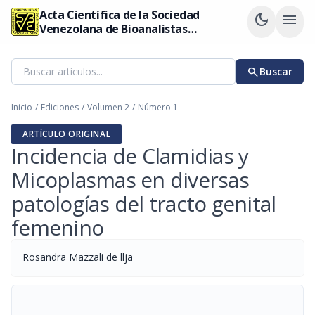
Acta Científica de la Sociedad
dark_mode
menu
Venezolana de Bioanalistas
Especialistas
search
Buscar
Inicio
/
Ediciones
/
Volumen 2
/
Número 1
ARTÍCULO ORIGINAL
Incidencia de Clamidias y
Micoplasmas en diversas
patologías del tracto genital
femenino
Rosandra Mazzali de llja