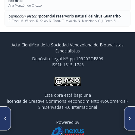
Editorial
Ana Monzón de Orozco
Sigmodon alstoni
potencial reservorio natural del virus Guanarito
R. Tesh, M. Wilson, R. Salas, D. Tovar, T. Ksiazek, N. Manzione, C. J. Peter, B.
Ramos, M. E. Pacheco, C. Vásquez, J. Muñoz, E Miller
Acta Científica de la Sociedad Venezolana de Bioanalistas
Especialistas
Depósito Legal Nº: pp 199202DF899
ISSN: 1315-1746
Esta obra está bajo una
licencia de Creative Commons Reconocimiento-NoComercial-
SinDerivadas 4.0 Internacional
ARTÍCULO ANTERIOR
SIGUIENTE ARTÍCULO
1850 - Una lección de
Elisa para Chagas en formato
Powered by
Beauperthuy
de palillo