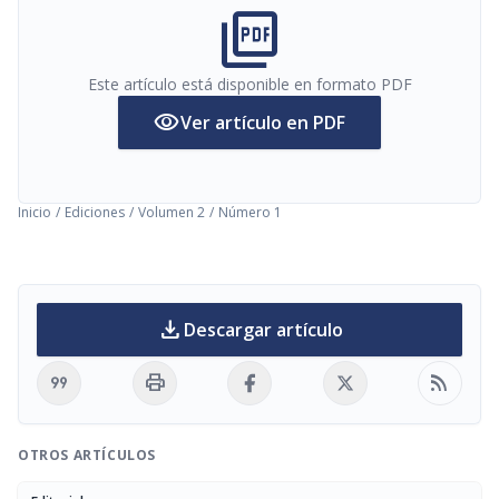
picture_as_pdf
Este artículo está disponible en formato PDF
visibility
Ver artículo en PDF
Inicio
/
Ediciones
/
Volumen 2
/
Número 1
download
Descargar artículo
format_quote
print
rss_feed
OTROS ARTÍCULOS