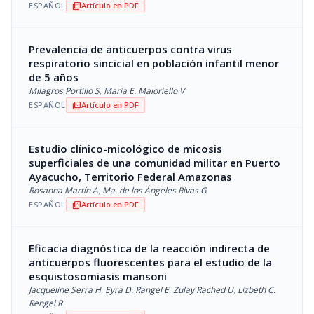
ESPAÑOL
Artículo en PDF
picture_as_pdf
Prevalencia de anticuerpos contra virus
respiratorio sincicial en población infantil menor
de 5 años
Milagros Portillo S
,
María E. Maioriello V
ESPAÑOL
Artículo en PDF
picture_as_pdf
Estudio clínico-micológico de micosis
superficiales de una comunidad militar en Puerto
Ayacucho, Territorio Federal Amazonas
Rosanna Martín A
,
Ma. de los Ángeles Rivas G
ESPAÑOL
Artículo en PDF
picture_as_pdf
Eficacia diagnóstica de la reacción indirecta de
anticuerpos fluorescentes para el estudio de la
esquistosomiasis mansoni
Jacqueline Serra H
,
Eyra D. Rangel E
,
Zulay Rached U
,
Lizbeth C.
Rengel R