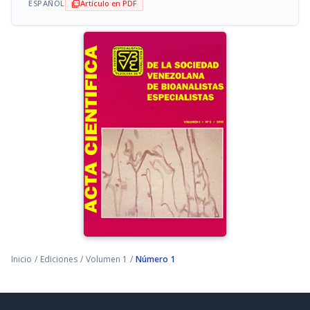
ESPAÑOL
Artículo en PDF
picture_as_pdf
Inicio
/
Ediciones
/
Volumen 1
/
Número 1