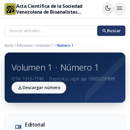
Acta Científica de la Sociedad
dark_mode
menu
Venezolana de Bioanalistas
Especialistas
search
Buscar
Inicio
/
Ediciones
/
Volumen 1
/
Número 1
Volumen 1
·
Número 1
ISSN:
1315-1746
·
Depósito Legal:
pp 199202DF899
download
Descargar número
Editorial
menu_book