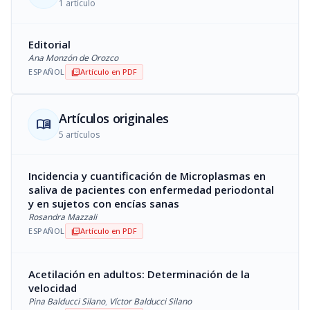
1 artículo
Editorial
Ana Monzón de Orozco
ESPAÑOL
Artículo en PDF
picture_as_pdf
Artículos originales
menu_book
5 artículos
Incidencia y cuantificación de Microplasmas en
saliva de pacientes con enfermedad periodontal
y en sujetos con encías sanas
Rosandra Mazzali
ESPAÑOL
Artículo en PDF
picture_as_pdf
Acetilación en adultos: Determinación de la
velocidad
Pina Balducci Silano
,
Víctor Balducci Silano