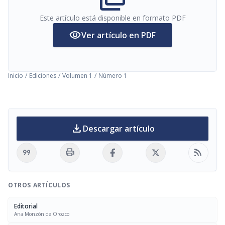
Este artículo está disponible en formato PDF
visibility
Ver artículo en PDF
Inicio
/
Ediciones
/
Volumen 1
/
Número 1
download
Descargar artículo
format_quote
print
rss_feed
OTROS ARTÍCULOS
Editorial
Ana Monzón de Orozco