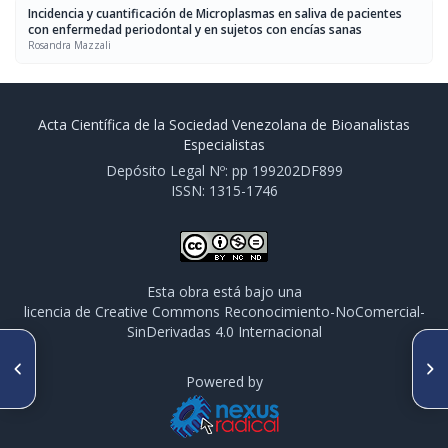
Incidencia y cuantificación de Microplasmas en saliva de pacientes
con enfermedad periodontal y en sujetos con encías sanas
Rosandra Mazzali
Acta Científica de la Sociedad Venezolana de Bioanalistas
Especialistas
Depósito Legal Nº: pp 199202DF899
ISSN: 1315-1746
Esta obra está bajo una
licencia de Creative Commons Reconocimiento-NoComercial-
SinDerivadas 4.0 Internacional
ARTÍCULO ANTERIOR
SIGUIENTE ARTÍCULO
Incidencia y cuantificación de
Prevalencia de anticuerpos
Powered by
Microplasmas en saliva de
contra virus respiratorio
pacientes con enfermedad
sincicial en población infantil
periodontal y en sujetos con
menor de 5 años
encías sanas