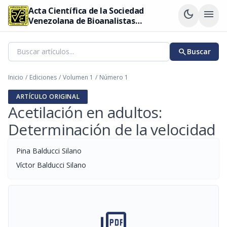
Acta Científica de la Sociedad
dark_mode
menu
Venezolana de Bioanalistas
Especialistas
search
Buscar
Inicio
/
Ediciones
/
Volumen 1
/
Número 1
ARTÍCULO ORIGINAL
Acetilación en adultos:
Determinación de la velocidad
Pina Balducci Silano
Víctor Balducci Silano
picture_as_pdf