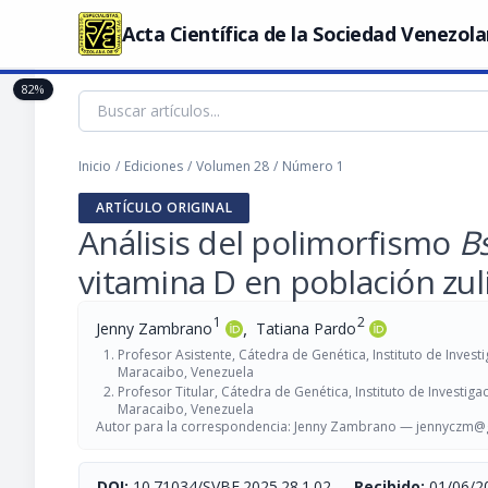
Acta Científica de la Sociedad Venezola
82%
Inicio
/
Ediciones
/
Volumen 28
/
Número 1
ARTÍCULO ORIGINAL
Análisis del polimorfismo
B
vitamina D en población zul
1
2
,
Jenny Zambrano
Tatiana Pardo
Profesor Asistente, Cátedra de Genética, Instituto de Invest
Maracaibo, Venezuela
Profesor Titular, Cátedra de Genética, Instituto de Investig
Maracaibo, Venezuela
Autor para la correspondencia: Jenny Zambrano —
jennyczm@
DOI:
10.71034/SVBE.2025.28.1.02
-
Recibido:
01/06/2