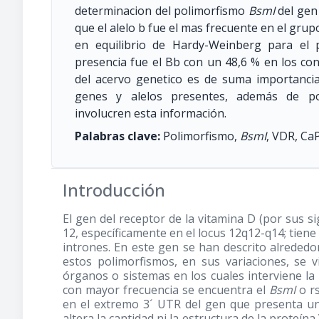
determinacion del polimorfismo
BsmI
del gen
que el alelo b fue el mas frecuente en el grup
en equilibrio de Hardy-Weinberg para el 
presencia fue el Bb con un 48,6 % en los co
del acervo genetico es de suma importancia 
genes y alelos presentes, además de pod
involucren esta información.
Palabras clave:
Polimorfismo,
BsmI
, VDR, CaP
Introducción
El gen del receptor de la vitamina D (por sus s
12, específicamente en el locus 12q12-q14; tiene
intrones. En este gen se han descrito alrededo
estos polimorfismos, en sus variaciones, se 
órganos o sistemas en los cuales interviene la
con mayor frecuencia se encuentra el
BsmI
o rs
en el extremo 3´ UTR del gen que presenta un
altera la cantidad ni la estructura de la proteí