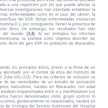
ada a una repetición poli (A) que puede afectar la
Diversas investigaciones han intentado establecer la
iertas enfermedades como es el caso del cáncer, la
limórficas del VDR; dichas enfermedades involucran
itamina D y, por consiguiente, tienen la presencia de
fismo
BsmI.
Sin embargo, los resultados han sido
les del mundo
(3,4)
. Al ser limitados los informes
Venezuela, se plantea como objetivo describir las
fismo
BsmI
del gen VDR en población de Maracaibo,
tando los principios éticos, previo a la firma de un
 aprobado por el comité de ética del Instituto de
 Zulia (IIG-LUZ). Para los criterios de inclusión se
 de las necesidades de un estudio de asociación
jetos masculinos, nacidos en Maracaibo, con edad
o estaban emparentados entre sí y manifestaban sus
sujetos fueron denominados como grupo control. El
culinos, genéticamente no relacionados, nacidos en
cio de Urología del Servicio Autónomo del Hospital