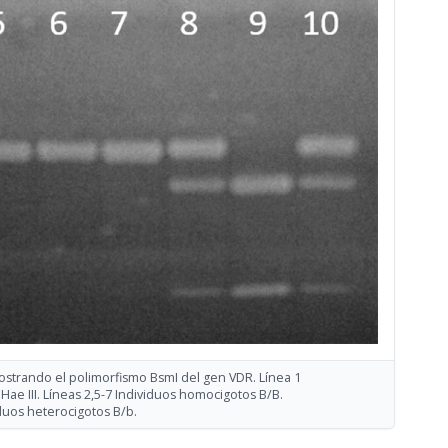
 mostrando el polimorfismo BsmI del gen VDR. Línea 1
e III. Líneas 2,5-7 Individuos homocigotos B/B.
iduos heterocigotos B/b.