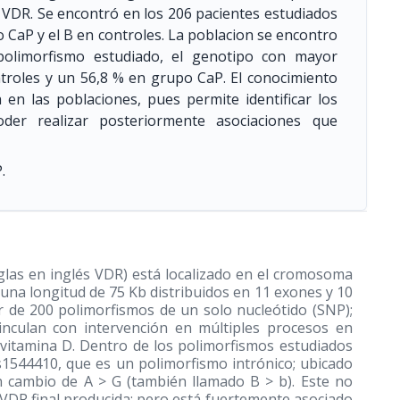
 VDR. Se encontró en los 206 pacientes estudiados
o CaP y el B en controles. La poblacion se encontro
polimorfismo estudiado, el genotipo con mayor
ntroles y un 56,8 % en grupo CaP. El conocimiento
en las poblaciones, pues permite identificar los
er realizar posteriormente asociaciones que
.
iglas en inglés VDR) está localizado en el cromosoma
 una longitud de 75 Kb distribuidos en 11 exones y 10
r de 200 polimorfismos de un solo nucleótido (SNP);
vinculan con intervención en múltiples procesos en
 vitamina D. Dentro de los polimorfismos estudiados
1544410, que es un polimorfismo intrónico; ubicado
 cambio de A > G (también llamado B > b). Este no
na VDR final producida; pero está fuertemente asociado