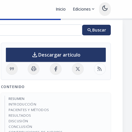
dark_mode
Inicio
Ediciones
expand_more
search
Buscar
download
Descargar artículo
format_quote
print
rss_feed
CONTENIDO
RESUMEN
INTRODUCCIÓN
PACIENTES Y MÉTODOS
RESULTADOS
DISCUSIÓN
CONCLUSIÓN