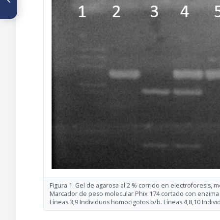
oxidativo en explantes de
placenta
Figura 1. Gel de agarosa al 2 % corrido en electroforesis,
Marcador de peso molecular Phix 174 cortado con enzima Ha
Líneas 3,9 Individuos homocigotos b/b. Líneas 4,8,10 Indiv