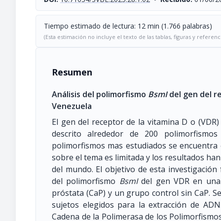
Tiempo estimado de lectura: 12 min (1.766 palabras)
(Esta estimación no incluye el texto de las tablas, figuras y referenc
Resumen
Análisis del polimorfismo
BsmI
del gen del r
Venezuela
El gen del receptor de la vitamina D o (VDR)
descrito alrededor de 200 polimorfismos
polimorfismos mas estudiados se encuentra
sobre el tema es limitada y los resultados ha
del mundo. El objetivo de esta investigación f
del polimorfismo
BsmI
del gen VDR en una p
próstata (CaP) y un grupo control sin CaP. S
sujetos elegidos para la extracción de ADN
Cadena de la Polimerasa de los Polimorfismos