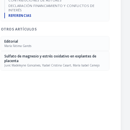
CONTRIBUCIONES DE AUTORES
DECLARACIÓN FINANCIAMIENTO Y CONFLICTOS DE
INTERÉS
REFERENCIAS
OTROS ARTÍCULOS
Editorial
María Fátima Garcés
Sulfato de magnesio y estrés oxidativo en explantes de
placenta
Juvic Madeleyne Goncalves, Ysabel Cristina Casart, María Isabel Camejo