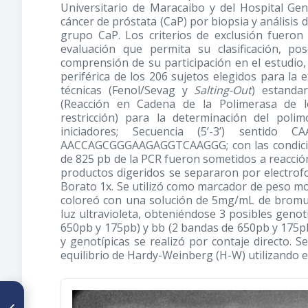
Universitario de Maracaibo y del Hospital Gen
cáncer de próstata (CaP) por biopsia y análisi
grupo CaP. Los criterios de exclusión fuero
evaluación que permita su clasificación, po
comprensión de su participación en el estudio,
periférica de los 206 sujetos elegidos para l
técnicas (Fenol/Sevag y
Salting-Out
) estanda
(Reacción en Cadena de la Polimerasa de l
restricción) para la determinación del polim
iniciadores; Secuencia (5’-3’) sentido 
AACCAGCGGGAAGAGGTCAAGGG; con las condicio
de 825 pb de la PCR fueron sometidos a reacción
productos digeridos se separaron por electrof
Borato 1x. Se utilizó como marcador de peso mol
coloreó con una solución de 5mg/mL de bromuro
luz ultravioleta, obteniéndose 3 posibles geno
650pb y 175pb) y bb (2 bandas de 650pb y 175pb) 
y genotípicas se realizó por contaje directo. 
equilibrio de Hardy-Weinberg (H-W) utilizando e
ARTÍCULO ANTERIOR
Sulfato de magnesio y estrés