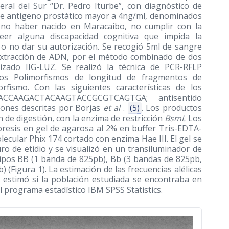
eral del Sur “Dr. Pedro Iturbe”, con diagnóstico de
s de antígeno prostático mayor a 4ng/ml, denominados
n no haber nacido en Maracaibo, no cumplir con la
seer alguna discapacidad cognitiva que impida la
 o no dar su autorización. Se recogió 5ml de sangre
a extracción de ADN, por el método combinado de dos
rizado IIG-LUZ. Se realizó la técnica de PCR-RFLP
os Polimorfismos de longitud de fragmentos de
orfismo. Con las siguientes características de los
CAACCAAGACTACAAGTACCGCGTCAGTGA; antisentido
nes descritas por Borjas
et al
.
(5)
. Los productos
 de digestión, con la enzima de restricción
BsmI.
Los
oresis en gel de agarosa al 2% en buffer Tris-EDTA-
ecular Phix 174 cortado con enzima Hae III. El gel se
 de etidio y se visualizó en un transiluminador de
tipos BB (1 banda de 825pb), Bb (3 bandas de 825pb,
(Figura 1). La estimación de las frecuencias alélicas
Se estimó si la población estudiada se encontraba en
l programa estadístico IBM SPSS Statistics.