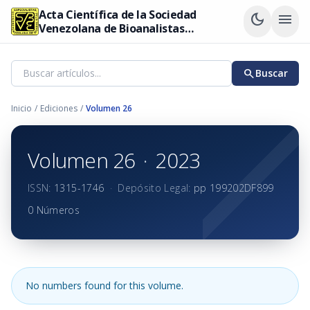
Acta Científica de la Sociedad
dark_mode
menu
Venezolana de Bioanalistas
Especialistas
search
Buscar
Inicio
/
Ediciones
/
Volumen 26
Volumen 26
·
2023
ISSN:
1315-1746
·
Depósito Legal:
pp 199202DF899
0 Números
No numbers found for this volume.