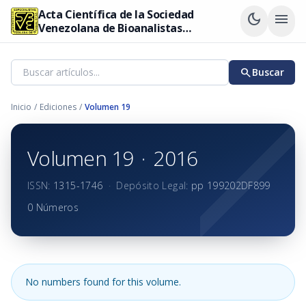
Acta Científica de la Sociedad
dark_mode
menu
Venezolana de Bioanalistas
Especialistas
search
Buscar
Inicio
/
Ediciones
/
Volumen 19
Volumen 19
·
2016
ISSN:
1315-1746
·
Depósito Legal:
pp 199202DF899
0 Números
No numbers found for this volume.