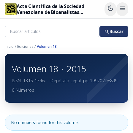
Acta Científica de la Sociedad
dark_mode
menu
Venezolana de Bioanalistas
Especialistas
search
Buscar
Inicio
/
Ediciones
/
Volumen 18
Volumen 18
·
2015
ISSN:
1315-1746
·
Depósito Legal:
pp 199202DF899
0 Números
No numbers found for this volume.