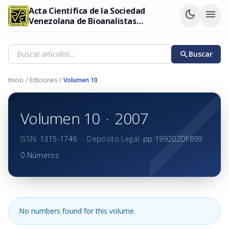
Acta Científica de la Sociedad
dark_mode
menu
Venezolana de Bioanalistas
Especialistas
search
Buscar
Inicio
/
Ediciones
/
Volumen 10
Volumen 10
·
2007
ISSN:
1315-1746
·
Depósito Legal:
pp 199202DF899
0 Números
No numbers found for this volume.