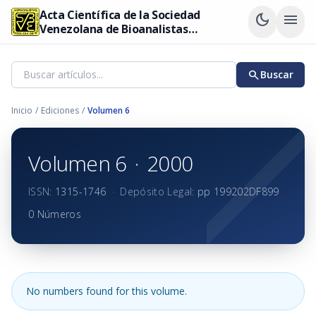
Acta Científica de la Sociedad
dark_mode
menu
Venezolana de Bioanalistas
Especialistas
search
Buscar
Inicio
/
Ediciones
/
Volumen 6
Volumen 6
·
2000
ISSN:
1315-1746
·
Depósito Legal:
pp 199202DF899
0 Números
No numbers found for this volume.