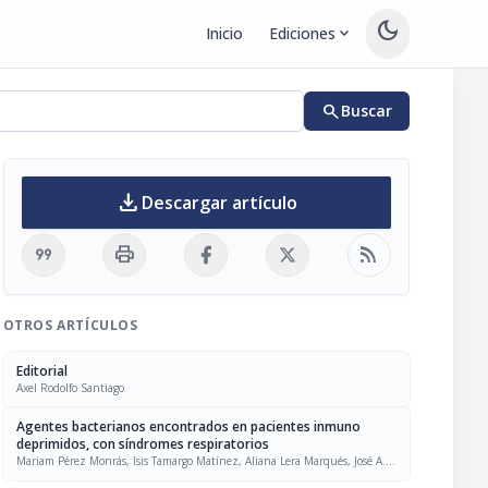
dark_mode
Inicio
Ediciones
expand_more
search
Buscar
download
Descargar artículo
format_quote
print
rss_feed
OTROS ARTÍCULOS
Editorial
Axel Rodolfo Santiago
Agentes bacterianos encontrados en pacientes inmuno
deprimidos, con síndromes respiratorios
Mariam Pérez Monrás, Isis Tamargo Matínez, Aliana Lera Marqués, José A.
Valdivia