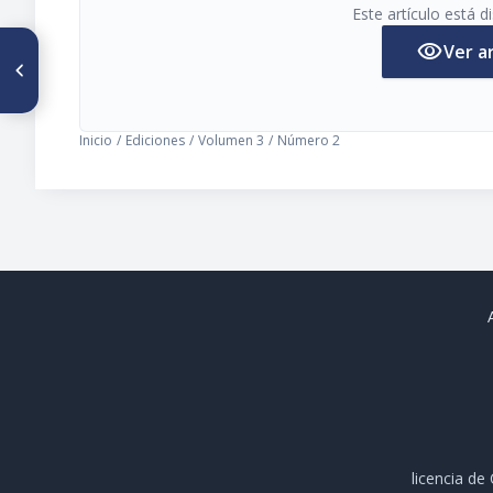
Este artículo está 
visibility
Ver a
ARTÍCULO ANTERIOR
Modificación del perfil lipídico
en pacientes tratados con
Gemfibrozil
Inicio
/
Ediciones
/
Volumen 3
/
Número 2
licencia d