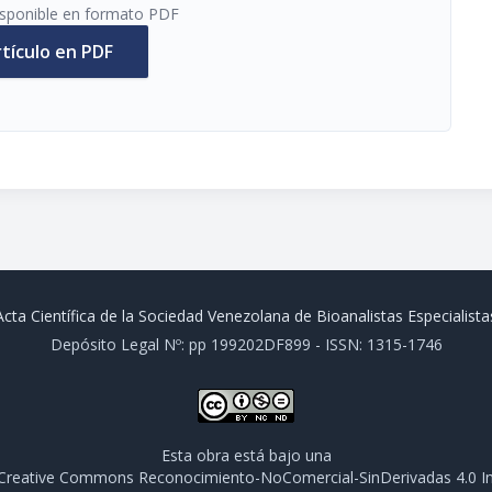
disponible en formato PDF
rtículo en PDF
Acta Científica de la Sociedad Venezolana de Bioanalistas Especialista
Depósito Legal Nº: pp 199202DF899 - ISSN: 1315-1746
Esta obra está bajo una
e Creative Commons Reconocimiento-NoComercial-SinDerivadas 4.0 In