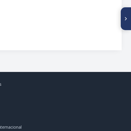
SIGUIENTE ARTÍCULO
Determinación de IgG e
igmantichlamydia trachomatis
en lactantes menores de 6
meses, con infecciones
respiratorias agudas del
tracto inferior
s
ternacional